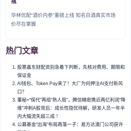
瓶
华林优配“酒价内参”重磅上线 知名白酒真实市场
价尽在掌握
热门文章
股票鑫东财配资别急着下判断，先核对费用、期限和
保证金
AI钱包、Token Pay来了！大厂为何押注AI支付新风
口？
董秘+“保代”再组“熟人局”，腾信精密携近两亿利润“降
维”冲刺A股背后：成长性隐忧待解，研发人员一年半
内大幅流失超三成 ！
公募基金“出海”布局再落一子：易方达澳门公司获许