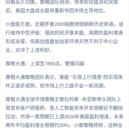
风格永久切换。策略团队预测，待本轮估值消化完成
后，美国大盘成长股将重新夺回市场主导地位。
小盘股方面，近期罗素2000指数频频刷新历史新高，该
行维持中性评级：强劲的经济基本面、亮眼的盈利增速
形成支撑，但高估值叠加加息环境天然不利于中小企
业，对冲了上述利好。
摩根大通：上调至7800点，警惕闪崩
摩根大通策略团队表示，美股 “乐观上行情景”的实现条
件正逐步成熟，但市场上行之路不会一帆风顺。
摩根大通全球市场策略主管拉科斯 -布亚斯牵头团队上
周发布客户研报称，受人工智能资本开支规模近乎翻倍
拉动，市场一致预期已上调2026年美股盈利增速，未来
两年平均盈利增长预期约20%。小摩策略师称，这种全