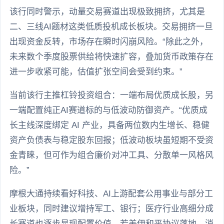
该行同时警示，动量交易赛道出现极致拥挤，尤其是
二、三线AI题材这类低质投机成长板块。交易拥挤一旦
出现资金反转，市场存在瞬时闪崩风险。“除此之外，
未来数个季度股票供给将快速扩容，叠加货币政策存在
进一步收紧可能，估值扩张空间会受到约束。”
当前该行主推杠铃投资组合：一端布局优质成长股，另
一端配置纯正AI赛道标的与低波动防御资产。“优质成
长主线深度绑定 AI 产业，具备两位数内生增长、稳健
资产负债表与稳定股东回报；低波动板块虽短期不受资
金青睐，但可作为组合廉价对冲工具、分散单一风格风
险。”
摩根大通持续看好科技、AI上游配套公用事业与部分工
业板块，同时建议增持军工、银行；医疗行业高细分成
长赛道也逐步显现配置价值。若美伊和平协议落地，消