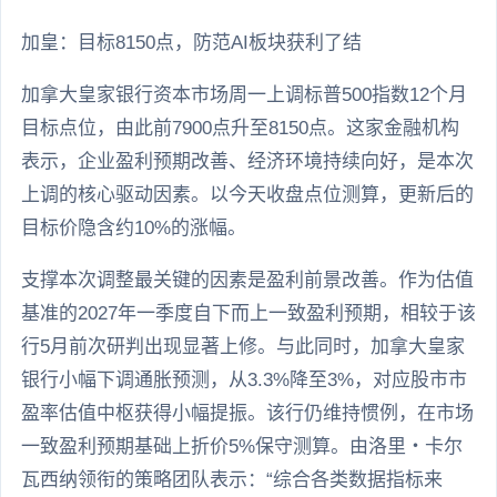
加皇：目标8150点，防范AI板块获利了结
加拿大皇家银行资本市场周一上调标普500指数12个月
目标点位，由此前7900点升至8150点。这家金融机构
表示，企业盈利预期改善、经济环境持续向好，是本次
上调的核心驱动因素。以今天收盘点位测算，更新后的
目标价隐含约10%的涨幅。
支撑本次调整最关键的因素是盈利前景改善。作为估值
基准的2027年一季度自下而上一致盈利预期，相较于该
行5月前次研判出现显著上修。与此同时，加拿大皇家
银行小幅下调通胀预测，从3.3%降至3%，对应股市市
盈率估值中枢获得小幅提振。该行仍维持惯例，在市场
一致盈利预期基础上折价5%保守测算。由洛里・卡尔
瓦西纳领衔的策略团队表示：“综合各类数据指标来