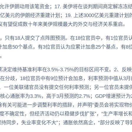
许伊朗动用该笔资金；17. 美伊将在谈判期间商定解冻冻结
0亿美元的伊朗经济重建计划；19. 上述3000亿美元重建计
本协议有望促成数十年来美伊规模最大的外交与经济关系重启。
，只有18人提交了点阵图预测。在18位官员中，有1位官员认
计加息50个基点，有3位官员认为应累计加息25个基点，有
。
决定维持基准利率在3.5%-3.75%的目标区间不变。2、反
在分歧，18位官员中有9位预计会加息，利率预测中值从3月的3
%。3、一位美联储官员没有提交任何利率预测；另一位官员未提供
核心通胀率为3.3%，高于3月预测的2.7%；GDP增速预计为2
除有关可能进一步调整利率的措辞，并声明“委员会将实现物价
度不确定性，但经济活动仍以稳健步伐扩张”，“生产率增长和
保持同步，失业率变化不大”；通胀依然高企，“部分反映了