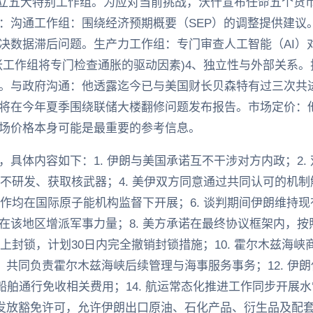
成立五大特别工作组。为应对当前挑战，沃什宣布任命五个货
：沟通工作组：围绕经济预期概要（SEP）的调整提供建议
决数据滞后问题。生产力工作组：专门审查人工智能（AI）
胀工作组将专门检查通胀的驱动因素)4、独立性与外部关系
。与政府沟通：他透露迄今已与美国财长贝森特有过三次共
将在今年夏季围绕联储大楼翻修问题发布报告。市场定价：
场价格本身可能是最重要的参考信息。
具体内容如下：1. 伊朗与美国承诺互不干涉对方内政；2.
绝不研发、获取核武器；4. 美伊双方同意通过共同认可的机
工作均在国际原子能机构监督下开展；6. 谈判期间伊朗维持现
在该地区增派军事力量；8. 美方承诺在最终协议框架内，
海上封锁，计划30日内完全撤销封锁措施；10. 霍尔木兹海
作，共同负责霍尔木兹海峡后续管理与海事服务事务；12. 
商业船舶通行免收相关费用；14. 航运常态化推进工作同步开
刻发放豁免许可，允许伊朗出口原油、石化产品、衍生品及配套