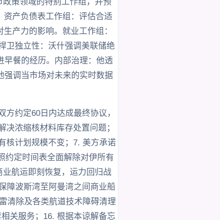
币政策领域的特别工作组，并预
。资产负债表工作组：评估合适
对生产力的影响。就业工作组：
。捍卫独立性：沃什强调美联储绝
进早餐的经历。内部治理：他透
他强调当市场对未来的实时数据
 双方约定60日内达成最终协议，
制解决浓缩核材料库存处置问题；
有核计划规模不变；7. 美方承诺
按照约定时间表全面解除对伊所有
峡商业航运即刻恢复，运力回归战
伊朗保障波斯湾至阿曼湾之间商业船
展水雷清除及各类航道技术障碍清理
相关服务；16. 根据本谅解备忘