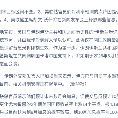
利率目标区间不变。2、美联储官员们对利率预测的点阵图是
。4、美联储主席凯文·沃什将在新闻发布会上释放哪些信息
地宣布，美国与伊朗伊斯兰共和国之间历史性的“伊斯兰堡谅
统签署，并由我作为调解人予以认可。此协议在两国政府最
堡谅解备忘录将即刻生效，作为第一步，伊朗伊斯兰共和国
基斯坦在共同调解国卡塔尔国支持下，将如期于2026年6月
层面会谈。
道，伊朗外交部发言人巴加埃当天表示，伊方已与阿曼基本敲
目前，相关机制安排正在起草中。（新华社）
联储官员暗示他们预计未来数月会加息，促使交易员预计10月
化尤为敏感的2年期美国国债收益率上涨14个基点，报4.1
员目前认为到9月加息的概率较高，到10月加息概率为100